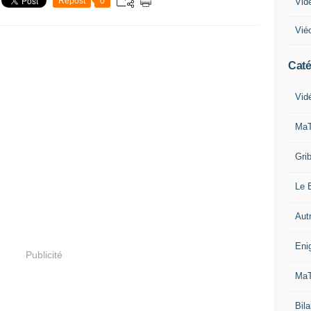
Repost
0
Vid
Vié
Caté
Vid
MaT
Grib
Le B
Aut
Eni
Publicité
MaT
Bila