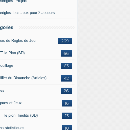
éorègles: Projets
orègles: Les Jeux pour 2 Joueurs
gories
éos de Règles de Jeu
269
T le Pion (BD)
66
ouillage
63
illet du Dimanche (Articles)
42
res
26
gmes et Jeux
16
T le pion: Inédits (BD)
13
ns statistiques
10