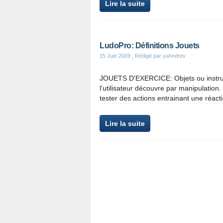
Lire la suite
LudoPro: Définitions Jouets
15 Juin 2009
, Rédigé par yahndrev
JOUETS D'EXERCICE: Objets ou instru
l'utilisateur découvre par manipulation.
tester des actions entrainant une réact
Lire la suite