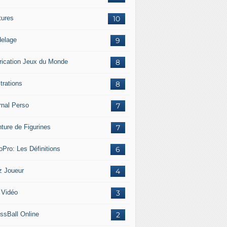
tures
10
elage
9
rication Jeux du Monde
8
strations
8
rnal Perso
7
nture de Figurines
7
oPro: Les Définitions
6
z Joueur
4
 Vidéo
3
ssBall Online
2