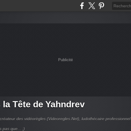
Publicité
 la Tête de Yahndrev
créateur des vidéorègles (Videoregles.Net), ludothécaire professionnel
s pas que... ;)