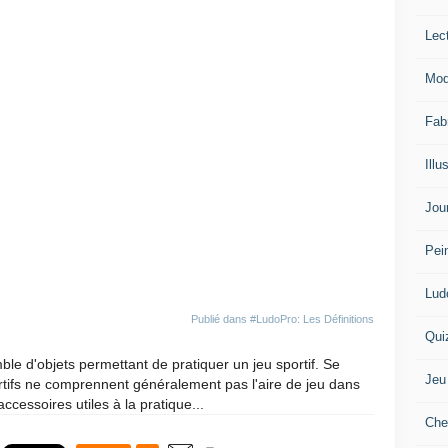
Lec
Mod
Fab
Illu
Jou
Pei
Lud
Publié dans
#LudoPro: Les Définitions
Qui
 d'objets permettant de pratiquer un jeu sportif. Se
Jeu
portifs ne comprennent généralement pas l'aire de jeu dans
cessoires utiles à la pratique...
Che