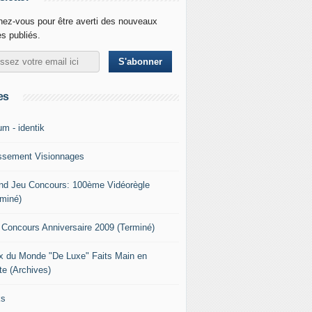
ez-vous pour être averti des nouveaux
es publiés.
es
um - identik
ssement Visionnages
nd Jeu Concours: 100ème Vidéorègle
rminé)
 Concours Anniversaire 2009 (Terminé)
x du Monde "De Luxe" Faits Main en
te (Archives)
ks