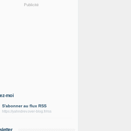
Publicité
ez-moi
S'abonner au flux RSS
https://yahndrev.over-blog.fr/rss
letter