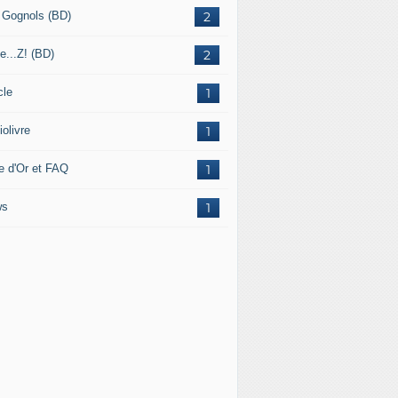
 Gognols (BD)
2
e...Z! (BD)
2
cle
1
olivre
1
re d'Or et FAQ
1
ws
1