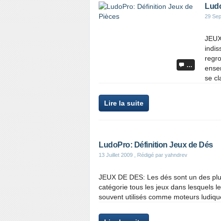
Ludo
29 Se
JEUX
indis
regr
…
ensem
se cl
Lire la suite
LudoPro: Définition Jeux de Dés
13 Juillet 2009
, Rédigé par yahndrev
JEUX DE DES: Les dés sont un des plus 
catégorie tous les jeux dans lesquels le
souvent utilisés comme moteurs ludique