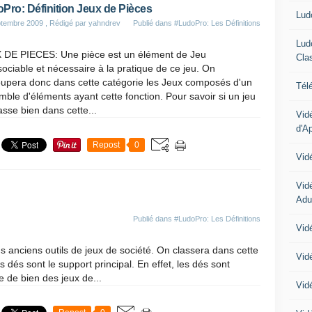
Pro: Définition Jeux de Pièces
Lud
ptembre 2009
, Rédigé par yahndrev
Publié dans
#LudoPro: Les Définitions
Lud
 DE PIECES: Une pièce est un élément de Jeu
Cla
sociable et nécessaire à la pratique de ce jeu. On
oupera donc dans cette catégorie les Jeux composés d'un
Tél
ble d'éléments ayant cette fonction. Pour savoir si un jeu
asse bien dans cette...
Vid
d'A
Repost
0
Vid
Vid
Adu
Publié dans
#LudoPro: Les Définitions
Vidé
anciens outils de jeux de société. On classera dans cette
Vid
s dés sont le support principal. En effet, les dés sont
 de bien des jeux de...
Vid