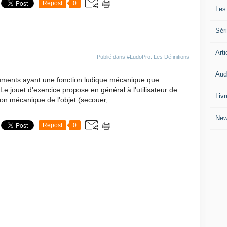
Repost
0
Les
Séri
Arti
Publié dans
#LudoPro: Les Définitions
Audi
ments ayant une fonction ludique mécanique que
 Le jouet d'exercice propose en général à l'utilisateur de
Liv
ion mécanique de l'objet (secouer,...
Ne
Repost
0