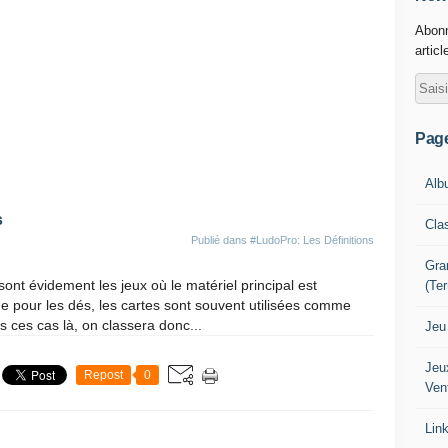
Abonn
articl
Pag
Alb
s
Cla
Publié dans
#LudoPro: Les Définitions
Gra
t évidement les jeux où le matériel principal est
(Te
e pour les dés, les cartes sont souvent utilisées comme
 ces cas là, on classera donc...
Jeu
Jeu
Repost
0
Ven
Lin