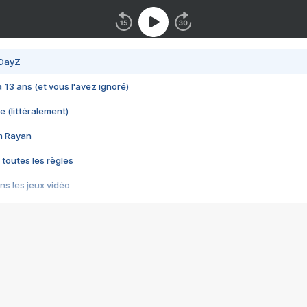
 DayZ
 a 13 ans (et vous l'avez ignoré)
e (littéralement)
im Rayan
 toutes les règles
s les jeux vidéo
us choquant de Rockstar ? - Le scandale BULLY
e plus moche de Steam
du RÊVE tourne au CAUCHEMAR
pendant 8 heures