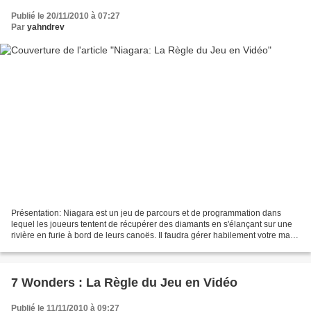
Publié le 20/11/2010 à 07:27
Par
yahndrev
Présentation: Niagara est un jeu de parcours et de programmation dans
lequel les joueurs tentent de récupérer des diamants en s'élançant sur une
rivière en furie à bord de leurs canoës. Il faudra gérer habilement votre main
de tuiles déplacement et surtout,...
7 Wonders : La Règle du Jeu en Vidéo
Publié le 11/11/2010 à 09:27