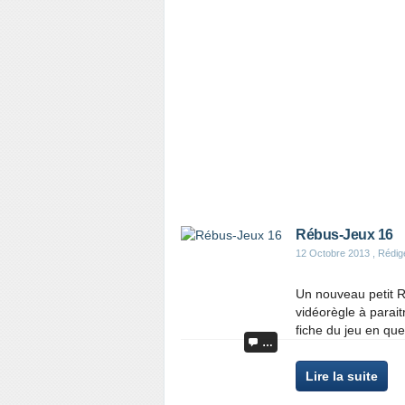
Rébus-Jeux 16
12 Octobre 2013
, Rédig
Un nouveau petit R
vidéorègle à parait
fiche du jeu en que
…
Lire la suite