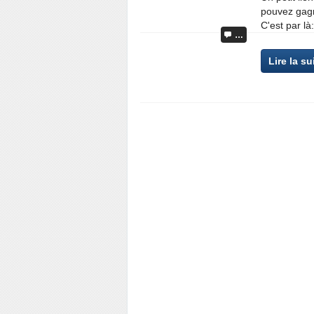
pouvez gagn
C'est par l
…
Lire la su