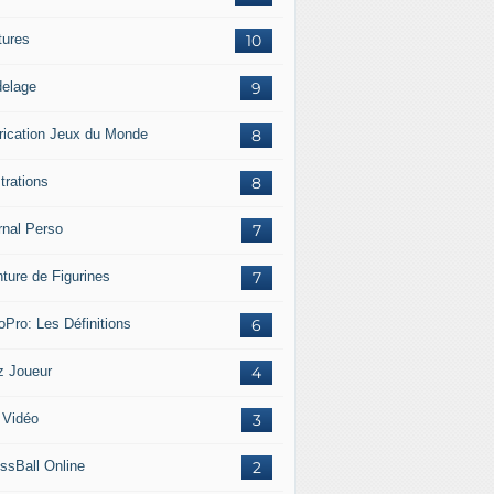
tures
10
elage
9
rication Jeux du Monde
8
strations
8
rnal Perso
7
nture de Figurines
7
oPro: Les Définitions
6
z Joueur
4
 Vidéo
3
ssBall Online
2