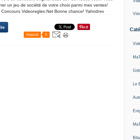
Vid
er un jeu de société de votre choix parmi mes ventes!
à: Concours Videoregles.Net Bonne chance! Yahndrev
Vié
ite
Caté
Repost
0
Vid
MaT
Grib
Le B
Aut
Eni
MaT
Bila