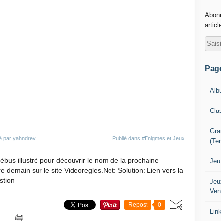
Abonn
articl
Pag
Alb
Cla
Gra
é par yahndrev
Publié dans
#Enigmes et Jeux
(Te
ébus illustré pour découvrir le nom de la prochaine
Jeu
re demain sur le site Videoregles.Net: Solution: Lien vers la
stion
Jeu
Ven
Repost
0
Lin