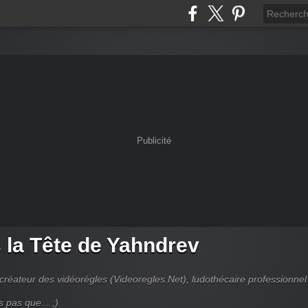
Publicité
 la Tête de Yahndrev
créateur des vidéorègles (Videoregles.Net), ludothécaire professionnel
s pas que... ;)