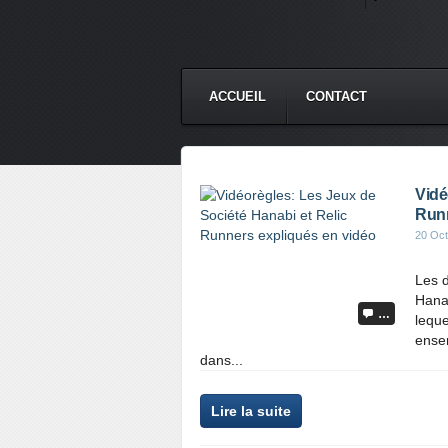
ACCUEIL
CONTACT
Vidé
Runn
20 Oct
Les 
Hanab
…
leque
ensem
dans...
Lire la suite