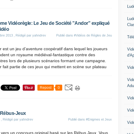
Lud
Lud
me Vidéorègle: Le Jeu de Société "Andor" expliqué
Cla
idéo
bre 2013
, Rédigé par yahndrev
Publié dans
#Vidéos de Règles de Jeu
Tél
 est un jeu d’aventure coopératif dans lequel les joueurs
Vid
ndent un royaume médiéval-fantastique contre des
d'A
tres lors de plusieurs scénarios formant une campagne.
 fait partie de ces jeux qui mettent en scène sur plateau
Vid
Vid
Adu
Repost
0
Vidé
Vid
 Rébus-Jeux
, Rédigé par yahndrev
Publié dans
#Enigmes et Jeux
Vid
n vers un concours original basé sur les Rébus Jeux. Vous