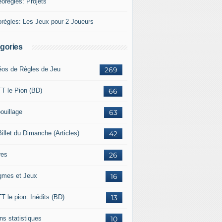
éorègles: Projets
orègles: Les Jeux pour 2 Joueurs
gories
éos de Règles de Jeu
269
T le Pion (BD)
66
ouillage
63
illet du Dimanche (Articles)
42
res
26
gmes et Jeux
16
T le pion: Inédits (BD)
13
ns statistiques
10