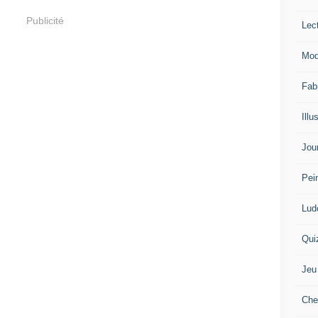
Publicité
Lec
Mod
Fab
Illu
Jou
Pei
Lud
Qui
Jeu
Che