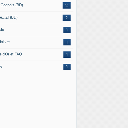
 Gognols (BD)
2
e...Z! (BD)
2
cle
1
olivre
1
re d'Or et FAQ
1
ws
1