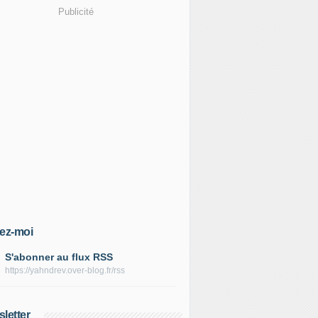
Publicité
ez-moi
S'abonner au flux RSS
https://yahndrev.over-blog.fr/rss
letter