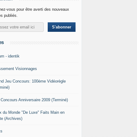
ez-vous pour être averti des nouveaux
es publiés.
es
um - identik
ssement Visionnages
nd Jeu Concours: 100ème Vidéorègle
rminé)
 Concours Anniversaire 2009 (Terminé)
x du Monde "De Luxe" Faits Main en
te (Archives)
ks