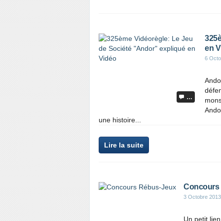
325è
en V
6 Octo
Andor
défe
…
mons
Andor
une histoire...
Lire la suite
Concours
3 Octobre 2013
Un petit lie