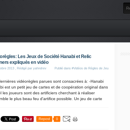
orègles: Les Jeux de Société Hanabi et Relic
ers expliqués en vidéo
obre 2013
, Rédigé par yahndrev
Publié dans
#Vidéos de Règles de Jeu
dernières vidéorègles parues sont consacrées à: -Hanabi
i est un petit jeu de cartes et de coopération original dans
l les joueurs sont des artificiers cherchant à réaliser
ble le plus beau feu d'artifice possible. Un jeu de carte
Repost
0