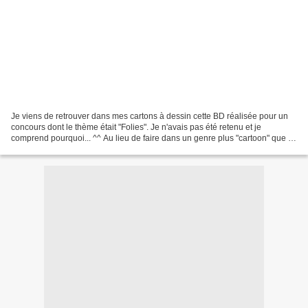
Je viens de retrouver dans mes cartons à dessin cette BD réalisée pour un
concours dont le thème était "Folies". Je n'avais pas été retenu et je
comprend pourquoi... ^^ Au lieu de faire dans un genre plus "cartoon" que je
maitrise mieux, je ne sais pas...