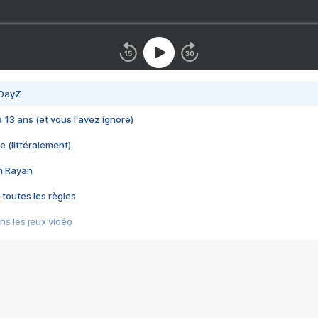
 DayZ
 a 13 ans (et vous l'avez ignoré)
e (littéralement)
im Rayan
 toutes les règles
s les jeux vidéo
us choquant de Rockstar ? - Le scandale BULLY
e plus moche de Steam
du RÊVE tourne au CAUCHEMAR