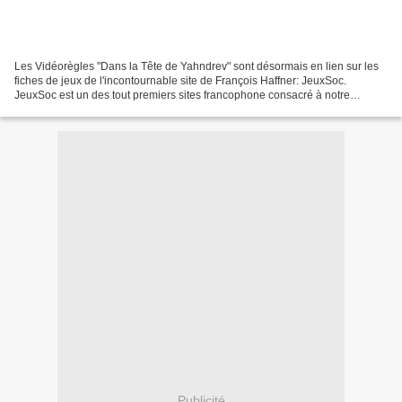
Les Vidéorègles "Dans la Tête de Yahndrev" sont désormais en lien sur les
fiches de jeux de l'incontournable site de François Haffner: JeuxSoc.
JeuxSoc est un des tout premiers sites francophone consacré à notre
passion. Monsieur Haffner est un collectionneur...
Publicité