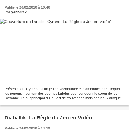
Publié le 26/02/2010 à 10:46
Par
yahndrev
Présentation: Cyrano est un jeu de vocabulaire et d'ambiance dans lequel
les joueurs inventent des poèmes farfelus pour conquérir le coeur de leur
Roxanne. Le but principal du jeu est de trouver des mots originaux auxquels
les autres joueurs n'auront...
Diaballik: La Règle du Jeu en Vidéo
Publié le 24/02/2010 à 14:19