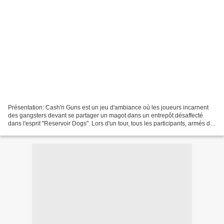
Présentation: Cash'n Guns est un jeu d'ambiance où les joueurs incarnent
des gangsters devant se partager un magot dans un entrepôt désaffecté
dans l'esprit "Reservoir Dogs". Lors d'un tour, tous les participants, armés de
pistolets en mousse, se menacent...