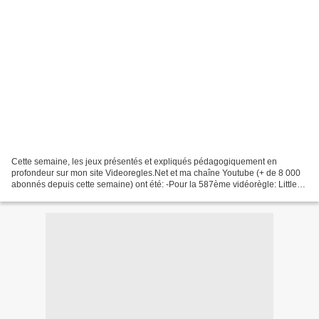
Cette semaine, les jeux présentés et expliqués pédagogiquement en
profondeur sur mon site Videoregles.Net et ma chaîne Youtube (+ de 8 000
abonnés depuis cette semaine) ont été: -Pour la 587ème vidéorègle: Little
Big Fish, un jeu d'affrontement tactique...