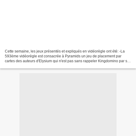
Cette semaine, les jeux présentés et expliqués en vidéorègle ont été: -La
593ème vidéorègle est consacrée à Pyramids un jeu de placement par
cartes des auteurs d'Elysium qui n'est pas sans rappeler Kingdomino par sa
mécanique de prise qui détermine aussi...