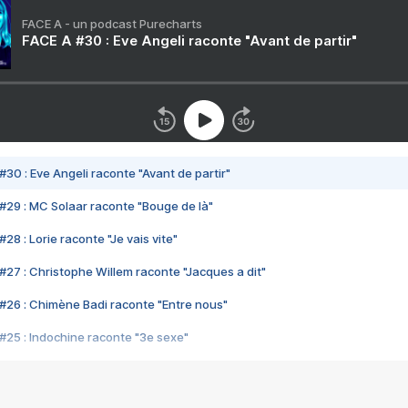
FACE A - un podcast Purecharts
FACE A #30 : Eve Angeli raconte "Avant de partir"
#30 : Eve Angeli raconte "Avant de partir"
#29 : MC Solaar raconte "Bouge de là"
28 : Lorie raconte "Je vais vite"
#27 : Christophe Willem raconte "Jacques a dit"
#26 : Chimène Badi raconte "Entre nous"
#25 : Indochine raconte "3e sexe"
#24 : Zaho raconte "C'est chelou"
#23 : Patrick Bruel raconte "Au café des délices"