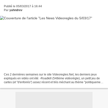
Publié le 05/03/2017 à 16:44
Par
yahndrev
Ces 2 dernières semaines sur le site Videoregles.Net, les derniers jeux
expliqués en vidéo ont été: -Roadkill (548ème vidéorègle), un petit jeu de
cartes (et "d'enfoirés") assez récent et très méchant au thème "politiquement
incorrect" puisqu'on y écrase...