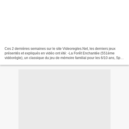
Ces 2 dernières semaines sur le site Videoregles.Net, les derniers jeux
présentés et expliqués en vidéo ont été: -La Forêt Enchantée (551ème
vidéorègle), un classique du jeu de mémoire familial pour les 6/10 ans, Spiel
des Jahres 1982. Un Alex Randolph...