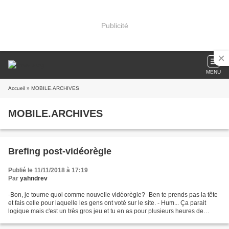
Publicité
MENU
Accueil
» MOBILE.ARCHIVES
MOBILE.ARCHIVES
Brefing post-vidéorègle
Publié le 11/11/2018 à 17:19
Par
yahndrev
-Bon, je tourne quoi comme nouvelle vidéorègle? -Ben te prends pas la tête
et fais celle pour laquelle les gens ont voté sur le site. - Hum... Ça parait
logique mais c'est un très gros jeu et tu en as pour plusieurs heures de
tournage et de montage. Tu...