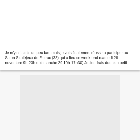
Je m'y suis mis un peu tard mais je vais finalement réussir à participer au
Salon Stratéjeux de Floirac (33) qui à lieu ce week-end (samedi 28
novembre 9h-23h et dimanche 29 10h-17h30) Je tiendrais donc un petit
stand avec quelques un des mes exemplaires...