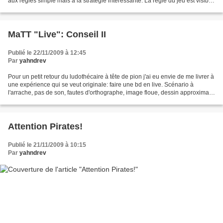
aux règles simple mais à la stratégie intéressante. La règle du jeu est visible
ici Voici le plateau...
MaTT "Live": Conseil II
Publié le 22/11/2009 à 12:45
Par
yahndrev
Pour un petit retour du ludothécaire à tête de pion j'ai eu envie de me livrer à
une expérience qui se veut originale: faire une bd en live. Scénario à
l'arrache, pas de son, fautes d'orthographe, image floue, dessin approximatif
et durée un peu trop...
Attention Pirates!
Publié le 21/11/2009 à 10:15
Par
yahndrev