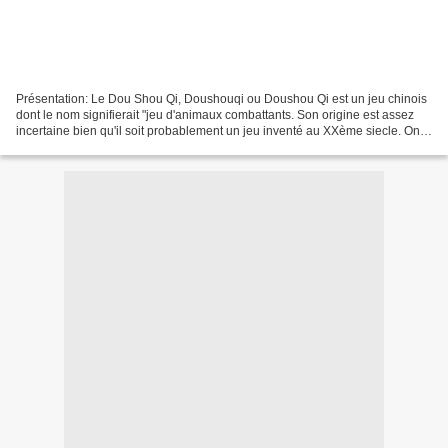
Présentation: Le Dou Shou Qi, Doushouqi ou Doushou Qi est un jeu chinois
dont le nom signifierait "jeu d'animaux combattants. Son origine est assez
incertaine bien qu'il soit probablement un jeu inventé au XXème siecle. On
le trouve parfois édité sous...