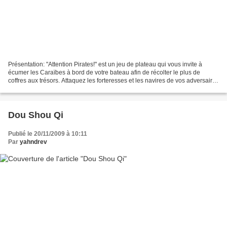
Présentation: "Attention Pirates!" est un jeu de plateau qui vous invite à
écumer les Caraïbes à bord de votre bateau afin de récolter le plus de
coffres aux trésors. Attaquez les forteresses et les navires de vos adversaires
et devenez la terreur des...
Dou Shou Qi
Publié le 20/11/2009 à 10:11
Par
yahndrev