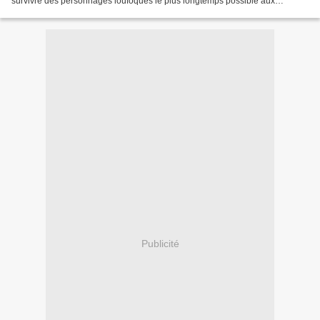
survivre des personnages loufoques le plus longtemps possible aux
bagarres qui se déclenchent dans une étrange...
Publicité