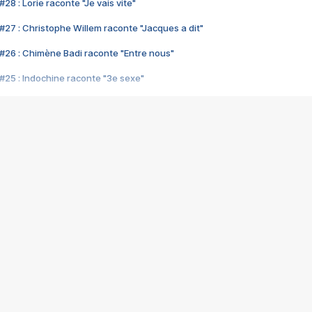
28 : Lorie raconte "Je vais vite"
#27 : Christophe Willem raconte "Jacques a dit"
#26 : Chimène Badi raconte "Entre nous"
#25 : Indochine raconte "3e sexe"
#24 : Zaho raconte "C'est chelou"
#23 : Patrick Bruel raconte "Au café des délices"
#22 : Kyo raconte "Le chemin"
#21 : Nolwenn Leroy raconte "Cassé"
#20 : Patrick Hernandez raconte "Born to be alive"
#19 : Lorie raconte "Près de moi"
#18 : Michael Jones raconte "A nos actes manqués" (avec Jean-Jacque
#17 : Khaled raconte "Aïcha"
#16 : Corneille raconte "Parce qu'on vient de loin"