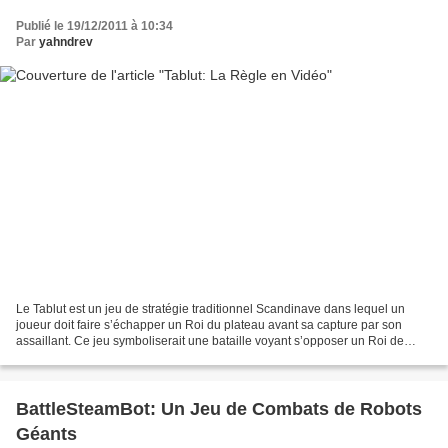
Publié le 19/12/2011 à 10:34
Par
yahndrev
Le Tablut est un jeu de stratégie traditionnel Scandinave dans lequel un
joueur doit faire s’échapper un Roi du plateau avant sa capture par son
assaillant. Ce jeu symboliserait une bataille voyant s’opposer un Roi de
Suède encerclé par des armées russes....
BattleSteamBot: Un Jeu de Combats de Robots
Géants