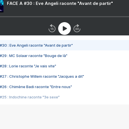
FACE A #30 : Eve Angeli raconte "Avant de partir"
#30 : Eve Angeli raconte "Avant de partir"
#29 : MC Solaar raconte "Bouge de là"
28 : Lorie raconte "Je vais vite"
#27 : Christophe Willem raconte "Jacques a dit"
#26 : Chimène Badi raconte "Entre nous"
#25 : Indochine raconte "3e sexe"
#24 : Zaho raconte "C'est chelou"
#23 : Patrick Bruel raconte "Au café des délices"
#22 : Kyo raconte "Le chemin"