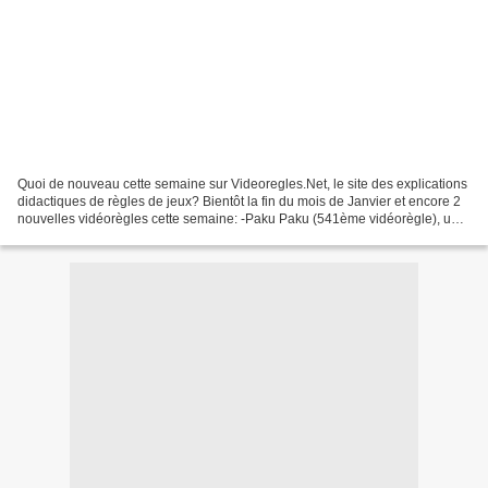
Quoi de nouveau cette semaine sur Videoregles.Net, le site des explications
didactiques de règles de jeux? Bientôt la fin du mois de Janvier et encore 2
nouvelles vidéorègles cette semaine: -Paku Paku (541ème vidéorègle), un
petit jeu de rapidité et d'adresse...