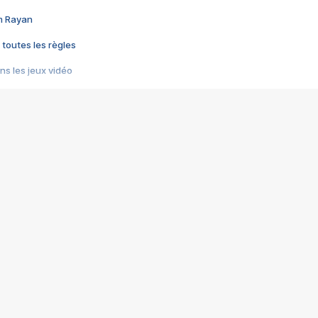
im Rayan
 toutes les règles
s les jeux vidéo
us choquant de Rockstar ? - Le scandale BULLY
e plus moche de Steam
du RÊVE tourne au CAUCHEMAR
pendant 8 heures
it… à tort
umiliés par un jeu vidéo
ire - Final Fantasy 8
ti un empire - Age of Empires
story DOFUS