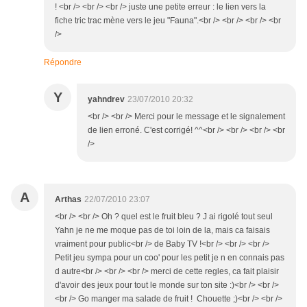
! <br /> <br /> <br /> juste une petite erreur : le lien vers la
fiche tric trac mène vers le jeu "Fauna".<br /> <br /> <br /> <br
/>
Répondre
Y
yahndrev
23/07/2010 20:32
<br /> <br /> Merci pour le message et le signalement
de lien erroné. C'est corrigé! ^^<br /> <br /> <br /> <br
/>
A
Arthas
22/07/2010 23:07
<br /> <br /> Oh ? quel est le fruit bleu ? J ai rigolé tout seul
Yahn je ne me moque pas de toi loin de la, mais ca faisais
vraiment pour public<br /> de Baby TV !<br /> <br /> <br />
Petit jeu sympa pour un coo' pour les petit je n en connais pas
d autre<br /> <br /> <br /> merci de cette regles, ca fait plaisir
d'avoir des jeux pour tout le monde sur ton site :)<br /> <br />
<br /> Go manger ma salade de fruit ! Chouette ;)<br /> <br />