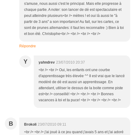
s'amuse, nous aussi c'est le principal. Mais elle progresse à
chaque partie. A noter: son lancer de dé est spectaculaire et
peut atteindre plusieurs<br /> mètres ! et oui là aussi le "à
partir de 3 ans" a son importance! Au fait, sur les cartes, ce
sont de prunes allemandes: il faut les reconnaitre :) Bien à toi
et bon été. Christophe<br /> <br /> <br /> <br />
Répondre
Y
yahndrev
23/07/2010 20:37
<br /> <br /> Oui, les enfants ont une courbe
d'apprentissage très élevée ^^ Il est vrai que le lancé
modéré de dé est aussi un apprentissage. En
attendant, utiliser le dessus de la boite comme piste
est<br /> conseillé! <br /> <br /> <br /> Bonnes
vacances à toi et ta puce! <br /> <br /> <br /> <br />
B
Brokoli
23/07/2010 09:11
<br /> <br /> j'ai joué à ce jeu quand j'avais 5 ans et j'ai adoré