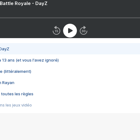
 Battle Royale - DayZ
 DayZ
 a 13 ans (et vous l'avez ignoré)
e (littéralement)
im Rayan
 toutes les règles
s les jeux vidéo
us choquant de Rockstar ? - Le scandale BULLY
e plus moche de Steam
du RÊVE tourne au CAUCHEMAR