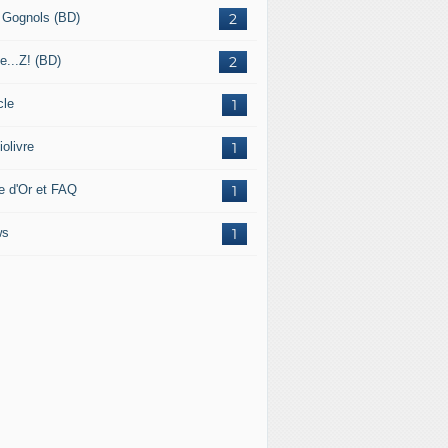
 Gognols (BD)
2
e...Z! (BD)
2
cle
1
olivre
1
re d'Or et FAQ
1
ws
1