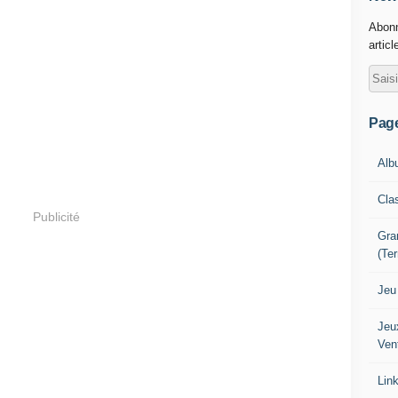
Abonn
articl
Pag
Alb
Cla
Publicité
Gra
(Te
Jeu
Jeu
Ven
Lin