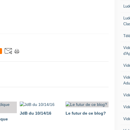
Lud
Lud
Cla
Tél
Vid
d'A
Vid
Vid
Adu
Vidé
Vid
JdB du 10/14/16
Le futur de ce blog?
Vid
ique