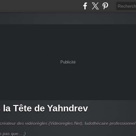
Publicité
 la Tête de Yahndrev
créateur des vidéorègles (Videoregles.Net), ludothécaire professionnel
s pas que... ;)