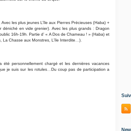
Avec les plus jeunes L’île aux Pierres Précieuses (Haba) +
 déniché en vide grenier). Avec les plus grands : Dragon
 public 16h-19h. Partie d’ « A Dos de Chameau ! » (Haba) et
s, La Chasse aux Monstres, L’île Interdite…).
a été personnellement chargé et les dernières vacances
que je suis sur les rotules…Du coup pas de participation a
Suiv
News