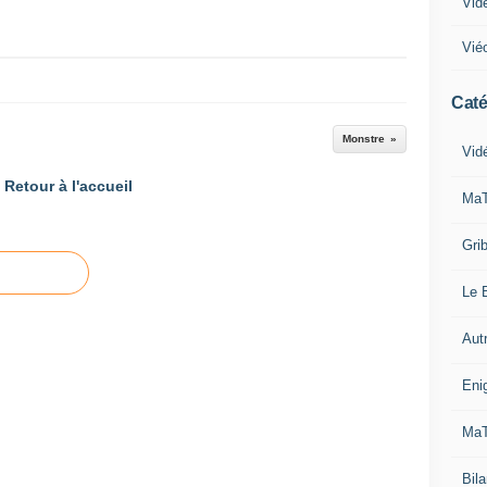
Vid
Vié
Caté
Monstre
Vid
Retour à l'accueil
MaT
Grib
Le B
Aut
Eni
MaT
Bila