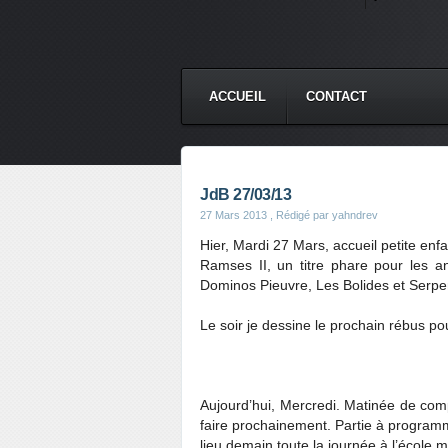
ACCUEIL
CONTACT
JdB 27/03/13
27 Mars 2013
, Rédigé par yahndrev
Hier, Mardi 27 Mars, accueil petite enf
Ramses II, un titre phare pour les a
Dominos Pieuvre, Les Bolides et Serpen
Le soir je dessine le prochain rébus po
Aujourd’hui, Mercredi. Matinée de com
faire prochainement. Partie à program
lieu demain toute la journée à l’école 