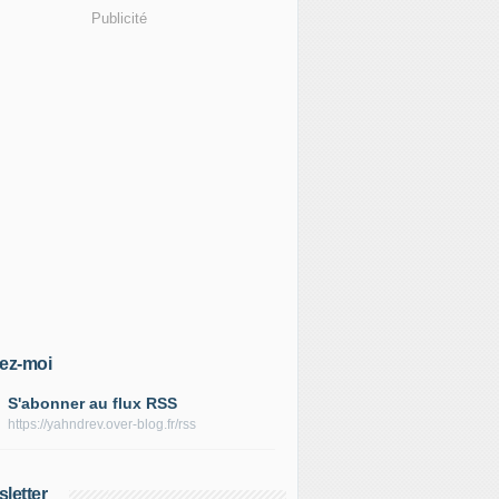
Publicité
ez-moi
S'abonner au flux RSS
https://yahndrev.over-blog.fr/rss
letter