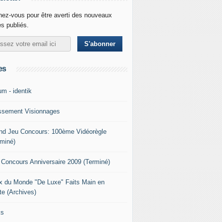
ez-vous pour être averti des nouveaux
es publiés.
es
um - identik
ssement Visionnages
nd Jeu Concours: 100ème Vidéorègle
rminé)
 Concours Anniversaire 2009 (Terminé)
x du Monde "De Luxe" Faits Main en
te (Archives)
ks