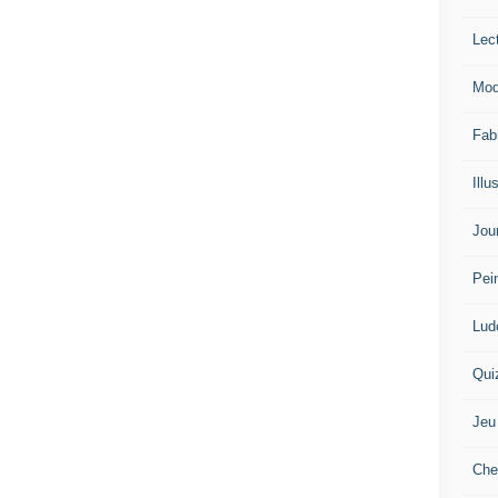
Lec
Mod
Fab
Illu
Jou
Pei
Lud
Qui
Jeu
Che