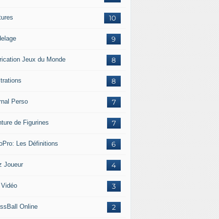
tures
10
elage
9
rication Jeux du Monde
8
strations
8
rnal Perso
7
nture de Figurines
7
oPro: Les Définitions
6
z Joueur
4
 Vidéo
3
ssBall Online
2