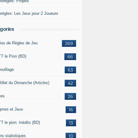
éorègles: Projets
orègles: Les Jeux pour 2 Joueurs
gories
éos de Règles de Jeu
269
T le Pion (BD)
66
ouillage
63
illet du Dimanche (Articles)
42
res
26
gmes et Jeux
16
T le pion: Inédits (BD)
13
ns statistiques
10