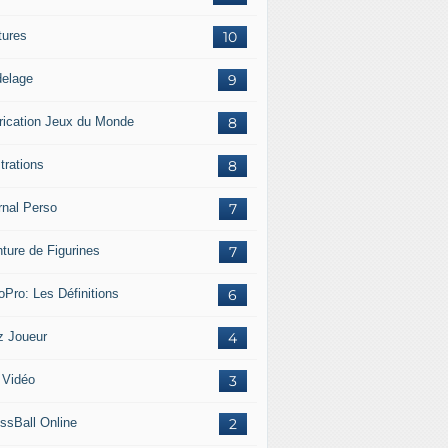
tures
10
elage
9
rication Jeux du Monde
8
strations
8
rnal Perso
7
nture de Figurines
7
oPro: Les Définitions
6
z Joueur
4
 Vidéo
3
ssBall Online
2