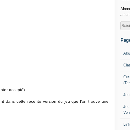
Abonn
articl
Pag
Alb
Cla
Gra
(Te
nter accepté)
Jeu
nt dans cette récente version du jeu que l'on trouve une
Jeu
Ven
Lin