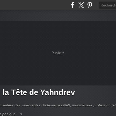
Publicité
 la Tête de Yahndrev
créateur des vidéorègles (Videoregles.Net), ludothécaire professionnel
s pas que... ;)