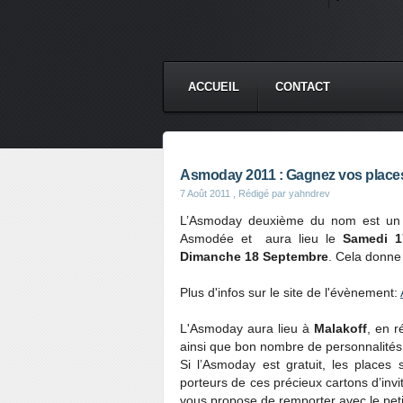
ACCUEIL
CONTACT
Asmoday 2011 : Gagnez vos place
7 Août 2011
, Rédigé par yahndrev
L’Asmoday deuxième du nom est un év
Asmodée et aura lieu le
Samedi 1
Dimanche 18 Septembre
. Cela donn
Plus d'infos sur le site de l'évènement:
L'Asmoday aura lieu à
Malakoff
, en r
ainsi que bon nombre de personnalités
Si l’Asmoday est gratuit, les places
porteurs de ces précieux cartons d’inv
vous propose de remporter avec le pet