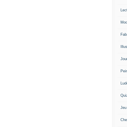
Lec
Mod
Fab
Illu
Jou
Pei
Lud
Qui
Jeu
Che