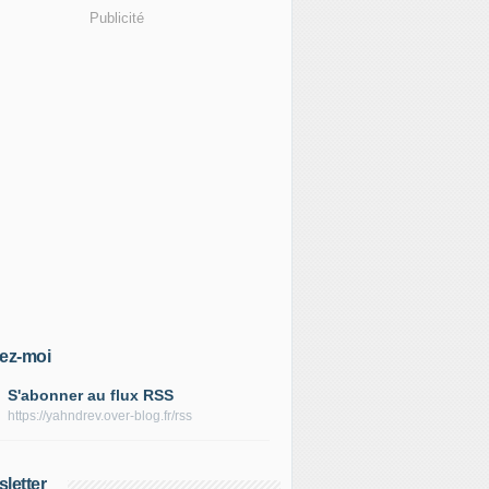
Publicité
ez-moi
S'abonner au flux RSS
https://yahndrev.over-blog.fr/rss
letter