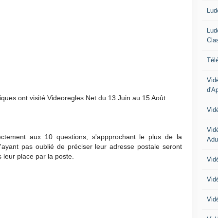
Lud
Lud
Cla
Tél
Vid
d'A
iques ont visité Videoregles.Net du 13 Juin au 15 Août.
Vid
Vid
ctement aux 10 questions, s'appprochant le plus de la
Adu
n'ayant pas oublié de préciser leur adresse postale seront
 leur place par la poste.
Vidé
Vid
Vid