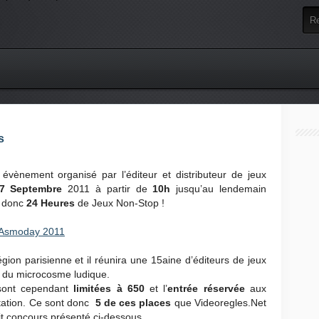
s
ènement organisé par l’éditeur et distributeur de jeux
7 Septembre
2011 à partir de
10h
jusqu’au lendemain
e donc
24 Heures
de Jeux Non-Stop !
Asmoday 2011
égion parisienne et il réunira une 15aine d’éditeurs de jeux
 du microcosme ludique.
 sont cependant
limitées à 650
et l’
entrée réservée
aux
itation. Ce sont donc
5 de ces places
que Videoregles.Net
it concours présenté ci-dessous.