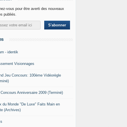
ez-vous pour être averti des nouveaux
es publiés.
es
um - identik
ssement Visionnages
nd Jeu Concours: 100ème Vidéorègle
rminé)
 Concours Anniversaire 2009 (Terminé)
x du Monde "De Luxe" Faits Main en
te (Archives)
ks