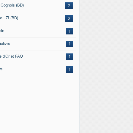
 Gognols (BD)
2
e...Z! (BD)
2
cle
1
olivre
1
re d'Or et FAQ
1
ws
1