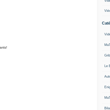
Vid
Vié
Caté
Vid
MaT
ants!
Grib
Le B
Aut
Eni
MaT
Bila