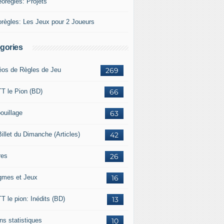
éorègles: Projets
orègles: Les Jeux pour 2 Joueurs
gories
éos de Règles de Jeu
269
T le Pion (BD)
66
ouillage
63
illet du Dimanche (Articles)
42
res
26
gmes et Jeux
16
T le pion: Inédits (BD)
13
ns statistiques
10