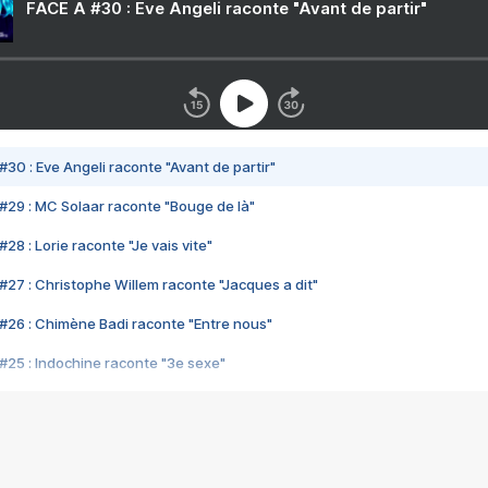
FACE A #30 : Eve Angeli raconte "Avant de partir"
#30 : Eve Angeli raconte "Avant de partir"
#29 : MC Solaar raconte "Bouge de là"
28 : Lorie raconte "Je vais vite"
#27 : Christophe Willem raconte "Jacques a dit"
#26 : Chimène Badi raconte "Entre nous"
#25 : Indochine raconte "3e sexe"
#24 : Zaho raconte "C'est chelou"
#23 : Patrick Bruel raconte "Au café des délices"
#22 : Kyo raconte "Le chemin"