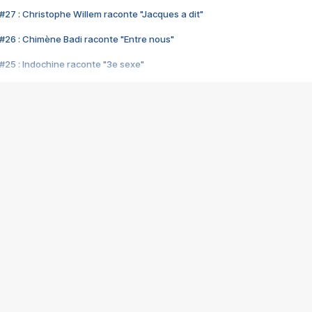
#27 : Christophe Willem raconte "Jacques a dit"
#26 : Chimène Badi raconte "Entre nous"
#25 : Indochine raconte "3e sexe"
#24 : Zaho raconte "C'est chelou"
#23 : Patrick Bruel raconte "Au café des délices"
#22 : Kyo raconte "Le chemin"
#21 : Nolwenn Leroy raconte "Cassé"
#20 : Patrick Hernandez raconte "Born to be alive"
#19 : Lorie raconte "Près de moi"
#18 : Michael Jones raconte "A nos actes manqués" (avec Jean-Jacque
#17 : Khaled raconte "Aïcha"
#16 : Corneille raconte "Parce qu'on vient de loin"