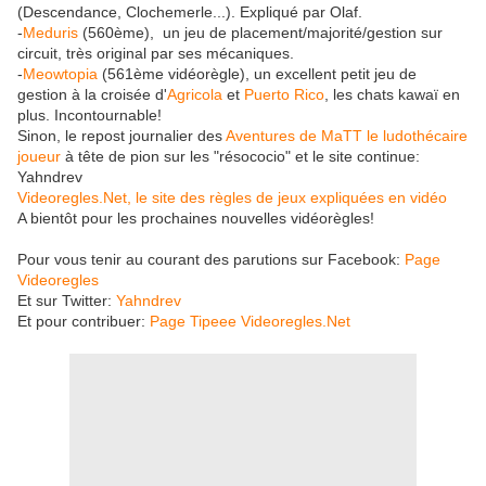
(Descendance, Clochemerle...). Expliqué par Olaf.
-
Meduris
(560ème), un jeu de placement/majorité/gestion sur
circuit, très original par ses mécaniques.
-
Meowtopia
(561ème vidéorègle), un excellent petit jeu de
gestion à la croisée d'
Agricola
et
Puerto Rico
, les chats kawaï en
plus. Incontournable!
Sinon, le repost journalier des
Aventures de MaTT le ludothécaire
joueur
à tête de pion sur les "résococio" et le site continue:
Yahndrev
Videoregles.Net, le site des règles de jeux expliquées en vidéo
A bientôt pour les prochaines nouvelles vidéorègles!
Pour vous tenir au courant des parutions sur Facebook:
Page
Videoregles
Et sur Twitter:
Yahndrev
Et pour contribuer:
Page Tipeee Videoregles.Net