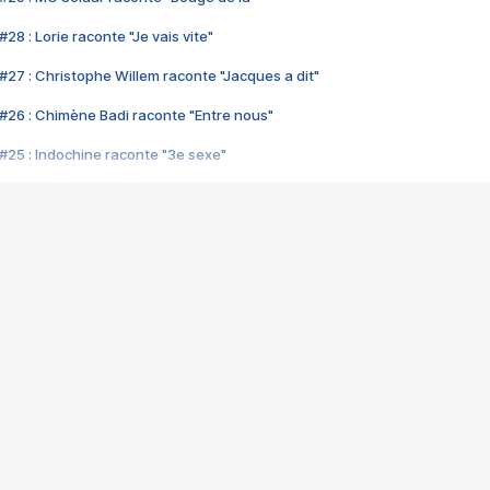
28 : Lorie raconte "Je vais vite"
#27 : Christophe Willem raconte "Jacques a dit"
#26 : Chimène Badi raconte "Entre nous"
#25 : Indochine raconte "3e sexe"
#24 : Zaho raconte "C'est chelou"
#23 : Patrick Bruel raconte "Au café des délices"
#22 : Kyo raconte "Le chemin"
#21 : Nolwenn Leroy raconte "Cassé"
#20 : Patrick Hernandez raconte "Born to be alive"
#19 : Lorie raconte "Près de moi"
#18 : Michael Jones raconte "A nos actes manqués" (avec Jean-Jacque
#17 : Khaled raconte "Aïcha"