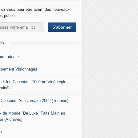
ez-vous pour être averti des nouveaux
es publiés.
es
um - identik
ssement Visionnages
nd Jeu Concours: 100ème Vidéorègle
rminé)
 Concours Anniversaire 2009 (Terminé)
x du Monde "De Luxe" Faits Main en
te (Archives)
ks