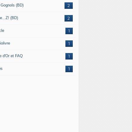
 Gognols (BD)
2
e...Z! (BD)
2
cle
1
olivre
1
re d'Or et FAQ
1
ws
1