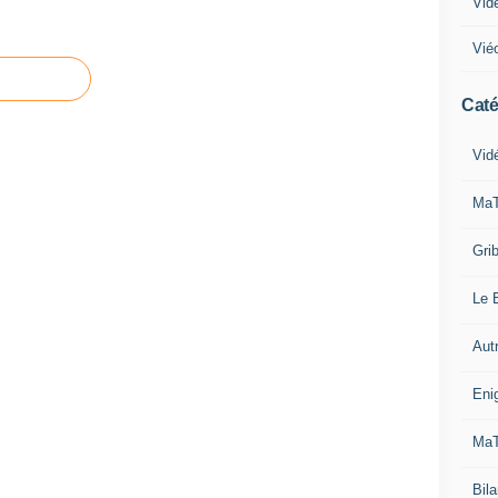
Vid
Vié
Caté
Vid
MaT
Grib
Le B
Aut
Eni
MaT
Bila