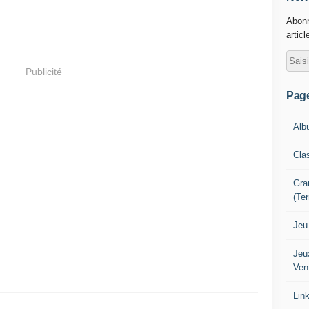
Abonn
articl
Publicité
Pag
Alb
Cla
Gra
(Te
Jeu
Jeu
Ven
Lin