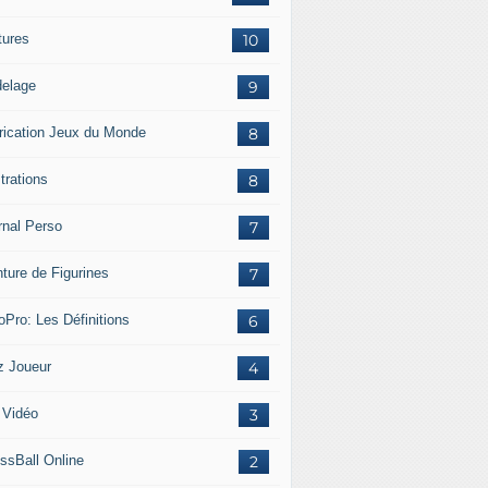
tures
10
elage
9
rication Jeux du Monde
8
strations
8
rnal Perso
7
nture de Figurines
7
oPro: Les Définitions
6
z Joueur
4
 Vidéo
3
ssBall Online
2