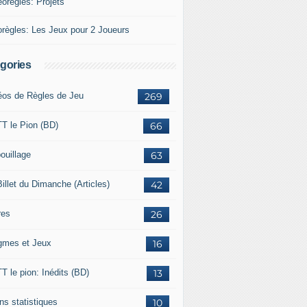
éorègles: Projets
orègles: Les Jeux pour 2 Joueurs
gories
éos de Règles de Jeu
269
T le Pion (BD)
66
ouillage
63
illet du Dimanche (Articles)
42
res
26
gmes et Jeux
16
T le pion: Inédits (BD)
13
ns statistiques
10