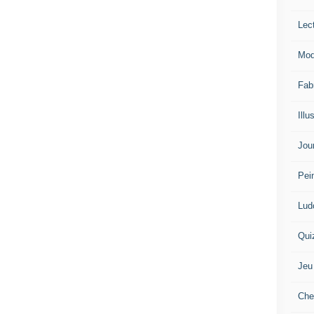
Lec
Mod
Fab
Illu
Jou
Pei
Lud
Qui
Jeu
Che