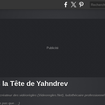
Publicité
 la Tête de Yahndrev
créateur des vidéorègles (Videoregles.Net), ludothécaire professionnel
s pas que... ;)