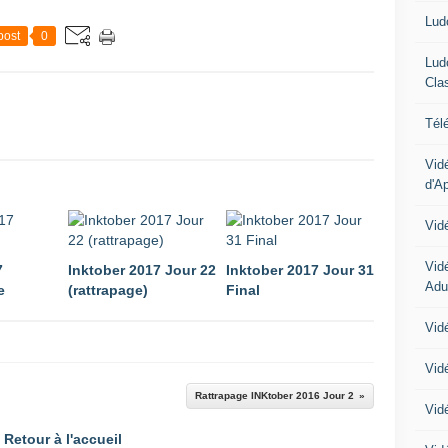
Lud
post
0
Lud
Cla
Tél
Vid
d'A
Vid
Vid
7
Inktober 2017 Jour 22
Inktober 2017 Jour 31
Adu
e
(rattrapage)
Final
Vidé
Vid
Rattrapage INKtober 2016 Jour 2
Vid
Retour à l'accueil