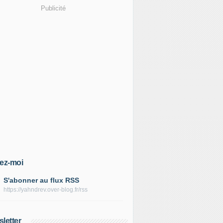
Publicité
ez-moi
S'abonner au flux RSS
https://yahndrev.over-blog.fr/rss
letter