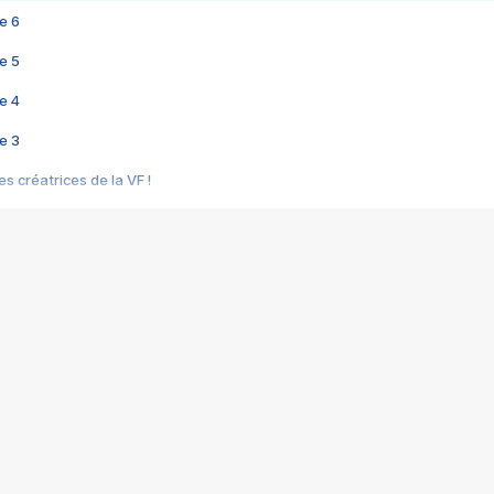
e 6
e 5
e 4
e 3
s créatrices de la VF !
e 2
e 1
e Mektoub My Love arrive enfin ! Rencontre avec Shaïn Boumedine et Sal
i : après Toni en famille
elle réalise le bouleversant Dites lui que je l'aime
ais ! Rencontre autour de Vie privée de Rebecca Zlotowski
 de Marguerite, Grave... Rencontre avec Ella Rumpf