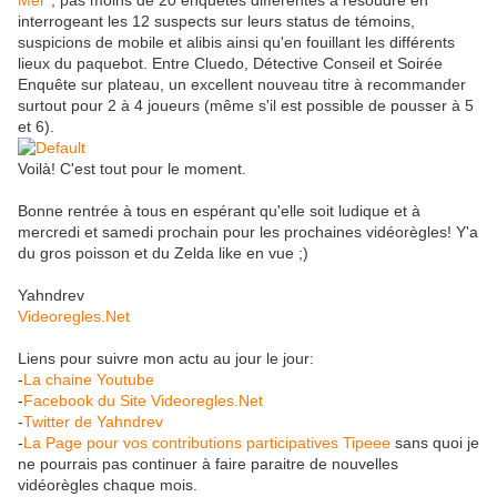
Mer
", pas moins de 20 enquêtes différentes à résoudre en
interrogeant les 12 suspects sur leurs status de témoins,
suspicions de mobile et alibis ainsi qu'en fouillant les différents
lieux du paquebot. Entre Cluedo, Détective Conseil et Soirée
Enquête sur plateau, un excellent nouveau titre à recommander
surtout pour 2 à 4 joueurs (même s'il est possible de pousser à 5
et 6).
Voilà! C'est tout pour le moment.
Bonne rentrée à tous en espérant qu'elle soit ludique et à
mercredi et samedi prochain pour les prochaines vidéorègles! Y'a
du gros poisson et du Zelda like en vue ;)
Yahndrev
Videoregles.Net
Liens pour suivre mon actu au jour le jour:
-
La chaine Youtube
-
Facebook du Site Videoregles.Net
-
Twitter de Yahndrev
-
La Page pour vos contributions participatives Tipeee
sans quoi je
ne pourrais pas continuer à faire paraitre de nouvelles
vidéorègles chaque mois.