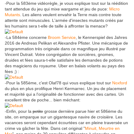
-Pour la 583ème vidéorègle, je vous explique tout sur la réédition
tant attendue du jeu qui mixe wargame et jeu de puce:
Micro
Mutants
. Les aliens veulent envahir la Terre mais contre toute
attente sont minuscules. L'armée d'insectes mutants créés par
les humains sera t-elle de taille à affronter la menace?
-La 584ème concerne
Broom Service
, le Kennerspiel des Jahres
2016 de Andreas Pelikan et Alexandre Pfister. Une mécanique de
programmation très originale dans ce magnifique jeu illustré par
Vincent Dutrait. Votre congrégation de sorcières, gnomes,
druides et fées saura-t-elle satisfaire les demandes de potions
des magiciens du royaume. Uber en balais volants au pays des
fées ;) :
-Pour la 585ème, c'est Olaf78 qui vous explique tout sur
Noxford
du plus en plus prolifique Henri Kermarrec. Un jeu de placement
et majorité qui a l'originalité de fonctionner avec des cartes. Un
excellent titre de poche... bien méchant:
-Enfin, pour la
petite
grosse dernière parue hier et 586ème du
site, on emparque sur un gigantesque navire de croisière. Les
vacances seront cependant écourtées car en pleine traversée un
crime va gâcher la fête. Dans cet original "
Minuit, Meurtre en